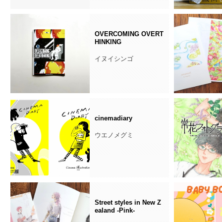
OVERCOMING OVERT
HINKING
イヌイシンゴ
cinemadiary
ウエノメグミ
Street styles in New Z
ealand -Pink-