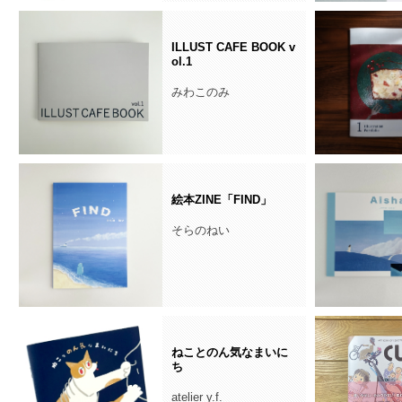
ILLUST CAFE BOOK v
ol.1
みわこのみ
絵本ZINE「FIND」
そらのねい
ねことのん気なまいに
ち
atelier y.f.