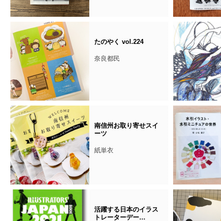
たのやく vol.224
奈良都民
南信州お取り寄せスイ
ーツ
紙単衣
活躍する日本のイラス
トレーターデー…