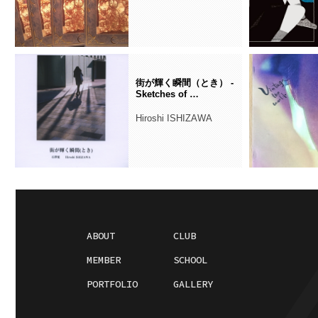
街が輝く瞬間（とき） -
Sketches of …
Hiroshi ISHIZAWA
ABOUT
CLUB
MEMBER
SCHOOL
PORTFOLIO
GALLERY