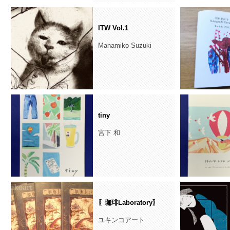
ITW Vol.1
Manamiko Suzuki
tiny
宮下 和
〖珈琲Laboratory〗
ユキンコアート