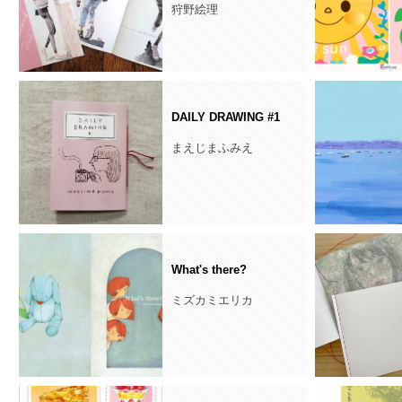
狩野絵理
DAILY DRAWING #1
まえじまふみえ
What's there?
ミズカミエリカ