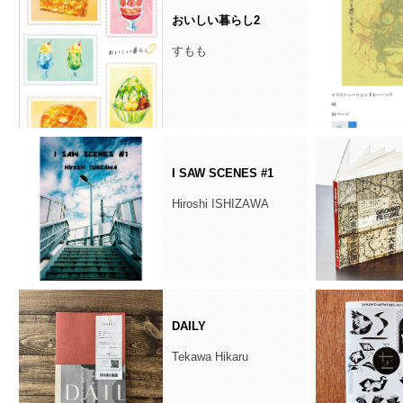
おいしい暮らし2
すもも
I SAW SCENES #1
Hiroshi ISHIZAWA
DAILY
Tekawa Hikaru