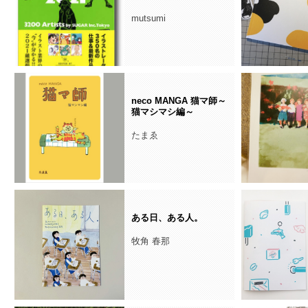
mutsumi
neco MANGA 猫マ師～
猫マシマシ編～
たまゑ
ある日、ある人。
牧角 春那