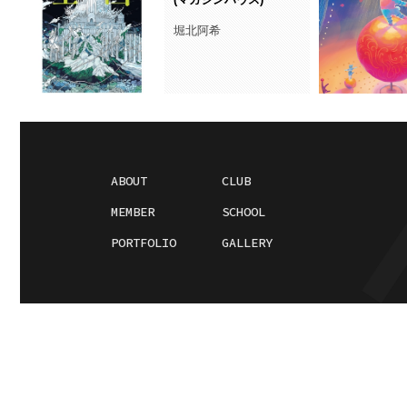
堀北阿希
ABOUT
CLUB
MEMBER
SCHOOL
PORTFOLIO
GALLERY