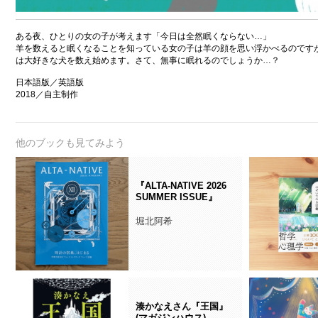
ある夜、ひとりの女の子が考えます「今日は全然眠くならない…」
羊を数えると眠くなることを知っている女の子は羊の顔を思い浮かべるのです
は大好きな犬を数え始めます。さて、無事に眠れるのでしょうか…？
日本語版／英語版
2018／自主制作
他のブックも見てみよう
『ALTA-NATIVE 2026
SUMMER ISSUE』
堀北阿希
湊かなえさん『王国』
(マガジンハウス)