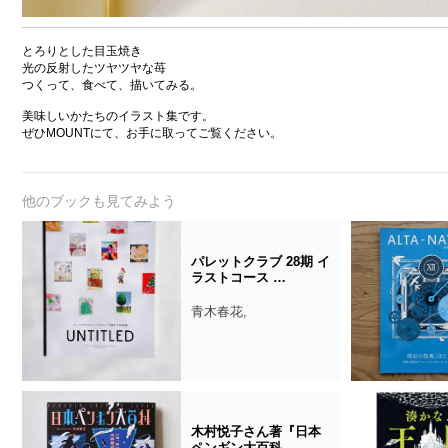
とろりとした目玉焼き
光の反射したツヤツヤな苺
つくって、食べて、描いてみる。
美味しいかたちのイラスト集です。
ぜひMOUNTにて、お手に取ってご覧ください。
他のブックも見てみよう
パレットクラブ 28期 イ
ラストコース …
青木春花,
木村悦子さん著『日本
ペンギン大百科…