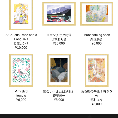
A Caucus-Race and a
ロマンチック街道
Mabecoming soon
Long Tale
伏木ありさ
栗原あき
照屋カンナ
¥10,000
¥6,000
¥10,000
Pink Bird
出会い（または別れ）
ある街の午後２時３０
tomoto
齋藤州一
分
¥6,000
¥8,000
河村ユキ
¥8,000