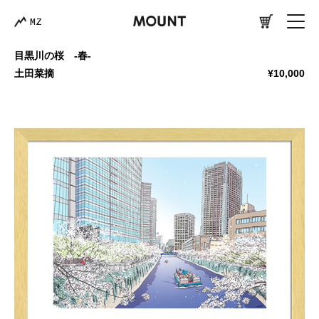
MZ
目黒川の桜 -春-
土田菜摘
¥10,000