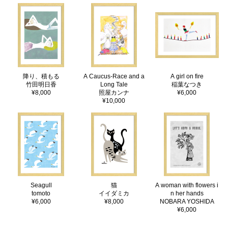
降り、積もる
A Caucus-Race and a
A girl on fire
竹田明日香
Long Tale
稲葉なつき
¥8,000
照屋カンナ
¥6,000
¥10,000
Seagull
猫
A woman with flowers i
tomoto
イイダミカ
n her hands
¥6,000
¥8,000
NOBARA YOSHIDA
¥6,000