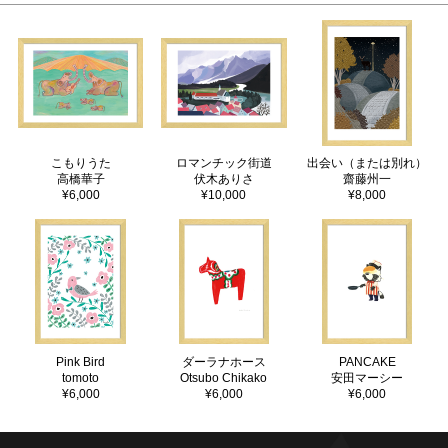
こもりうた
ロマンチック街道
出会い（または別れ）
高橋華子
伏木ありさ
齋藤州一
¥6,000
¥10,000
¥8,000
Pink Bird
ダーラナホース
PANCAKE
tomoto
Otsubo Chikako
安田マーシー
¥6,000
¥6,000
¥6,000