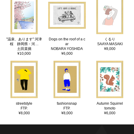
"温泉、あります" 河津
Dogs on the roof of a c
くるり
桜 静岡県・河…
ar
SAAYA MASAKI
土田菜摘
NOBARA YOSHIDA
¥8,000
¥10,000
¥6,000
streetstyle
fashionsnap
Autumn Squirrel
FTP.
FTP.
tomoto
¥8,000
¥8,000
¥6,000