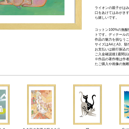
ライオンの親子がは
口をあけてはみがき
ら嬉しいです。
コットン100%の無
トです。ディテール
作品の魅力を損なう
サイズはA4とA3、
お支払いは銀行振込の
ご入金確認後1週間以
※作品の著作権は作
たご購入や画像の無