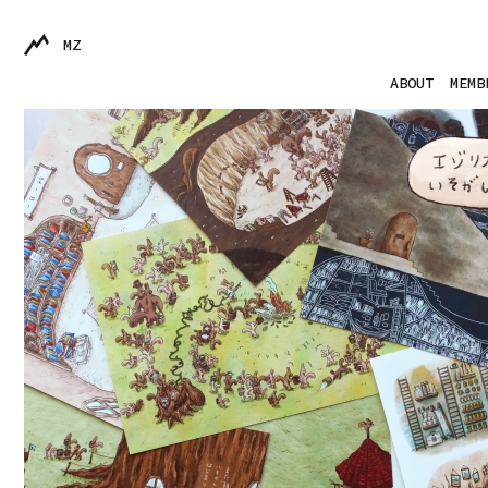
MZ
ABOUT
MEMB