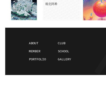
堀北阿希
ABOUT
CLUB
MEMBER
SCHOOL
PORTFOLIO
GALLERY