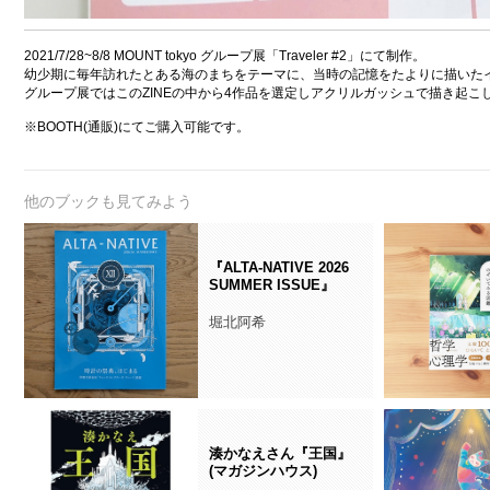
2021/7/28~8/8 MOUNT tokyo グループ展「Traveler #2」にて制作。
幼少期に毎年訪れたとある海のまちをテーマに、当時の記憶をたよりに描いたイ
グループ展ではこのZINEの中から4作品を選定しアクリルガッシュで描き起こ
※BOOTH(通販)にてご購入可能です。
他のブックも見てみよう
『ALTA-NATIVE 2026
SUMMER ISSUE』
堀北阿希
湊かなえさん『王国』
(マガジンハウス)