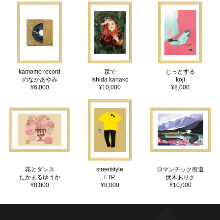
kamome record
森で
じっとする
のなかあやみ
Ishida kanako
koji
¥6,000
¥10,000
¥8,000
花とダンス
streetstyle
ロマンチック街道
たかまるゆうか
FTP.
伏木ありさ
¥8,000
¥8,000
¥10,000