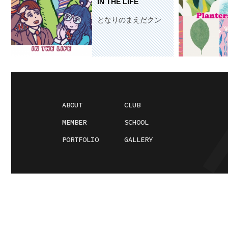
IN THE LIFE
となりのまえだクン
ABOUT
CLUB
MEMBER
SCHOOL
PORTFOLIO
GALLERY