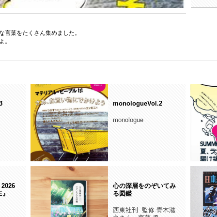
な言葉をたくさん集めました。
よ。
3
monologueVol.2
monologue
 2026
心の深層をのぞいてみ
UE』
る図鑑
西東社刊 監修:青木滋