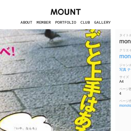
ABOUT
MEMBER
PORTFOLIO
CLUB
GALLERY
タイト
mon
クリエ
mon
ジャン
写真
テ
サイズ
A4
ページ
4
ページ
monol