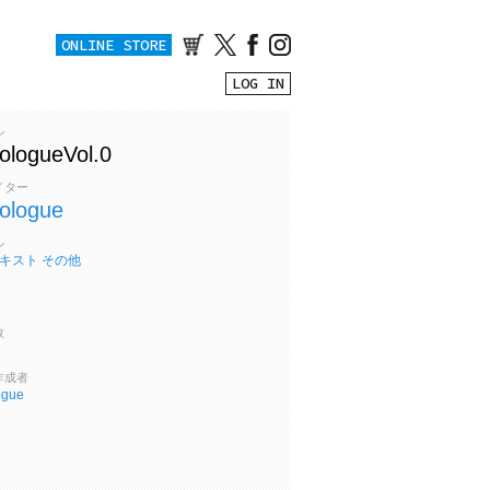
ONLINE STORE
LOG IN
ル
ologueVol.0
イター
ologue
ル
キスト
その他
数
作成者
ogue