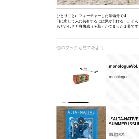
ひとりごとにフィーチャーした準備号です。
口に出して人に共有するには気が引ける…。そん
もどかしさと爽快感（＋恥）がつまった１冊です
他のブックも見てみよう
monologueVol.
monologue
『ALTA-NATIVE
SUMMER ISS
堀北阿希